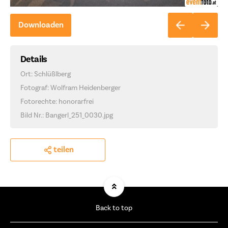
Downloaden
Details
Ort: Schlüßlberg
Fotograf: Wolfram Heidenberger
Fotorechte: honorarfrei
Bild Nr.: Bangerl_251_0030.jpg
teilen
Back to top