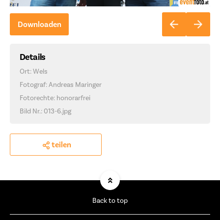
Downloaden
Details
Ort: Wels
Fotograf: Andreas Maringer
Fotorechte: honorarfrei
Bild Nr.: 013-6.jpg
teilen
Back to top