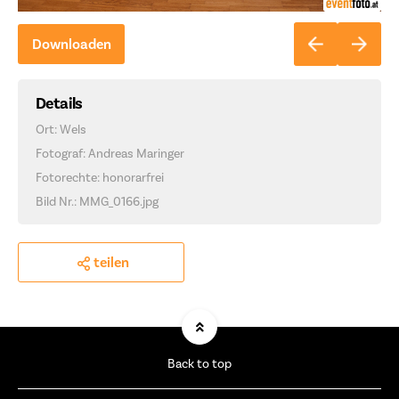
Downloaden
Details
Ort: Wels
Fotograf: Andreas Maringer
Fotorechte: honorarfrei
Bild Nr.: MMG_0166.jpg
teilen
Back to top