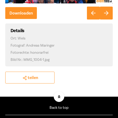
Downloaden
Details
Ort: Wels
Fotograf: Andreas Maringer
Fotorechte: honorarfrei
Bild Nr.: MMG_1004-1.jpg
teilen
Back to top