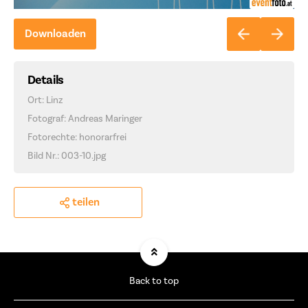
Downloaden
Details
Ort: Linz
Fotograf: Andreas Maringer
Fotorechte: honorarfrei
Bild Nr.: 003-10.jpg
teilen
Back to top