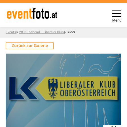
Menü
Skip to content
Events
28.Klubabend – Liberaler Klub
Bilder
Zurück zur Galerie