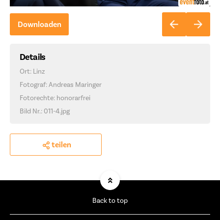
Downloaden
Details
Ort: Linz
Fotograf: Andreas Maringer
Fotorechte: honorarfrei
Bild Nr.: 011-4.jpg
teilen
Back to top