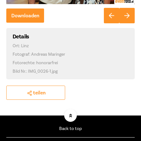
Downloaden
Details
Ort: Linz
Fotograf: Andreas Maringer
Fotorechte: honorarfrei
Bild Nr.: IMG_0026-1.jpg
teilen
Back to top