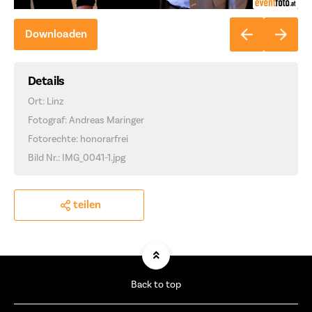
Downloaden
Details
Ort: Linz
Fotograf: Andreas Maringer
Fotorechte: honorarfrei
Bild Nr.: IMG_0041-1.jpg
teilen
Back to top