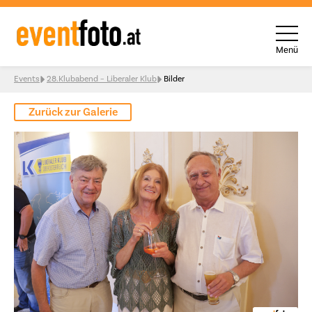
Menü
Skip to content
Events
28.Klubabend – Liberaler Klub
Bilder
Zurück zur Galerie