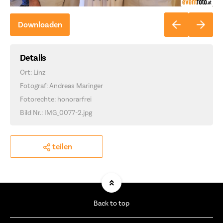
Downloaden
Details
Ort: Linz
Fotograf: Andreas Maringer
Fotorechte: honorarfrei
Bild Nr.: IMG_0077-2.jpg
teilen
Back to top