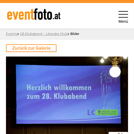
Menü
Skip to content
Events
28.Klubabend – Liberaler Klub
Bilder
Zurück zur Galerie