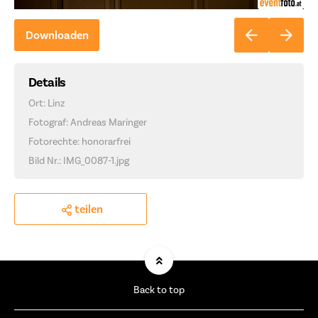
Downloaden
Details
Ort: Linz
Fotograf: Andreas Maringer
Fotorechte: honorarfrei
Bild Nr.: IMG_0087-1.jpg
teilen
Back to top