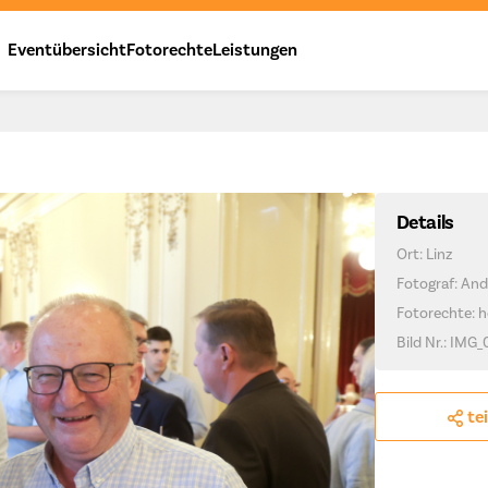
Eventübersicht
Fotorechte
Leistungen
Details
Ort: Linz
Fotograf: And
Fotorechte: h
Bild Nr.: IMG
te