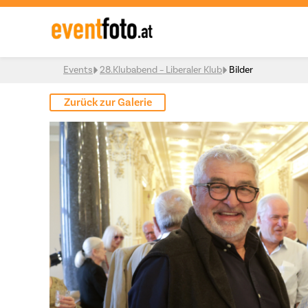
Skip to content
Events
28.Klubabend – Liberaler Klub
Bilder
Zurück zur Galerie