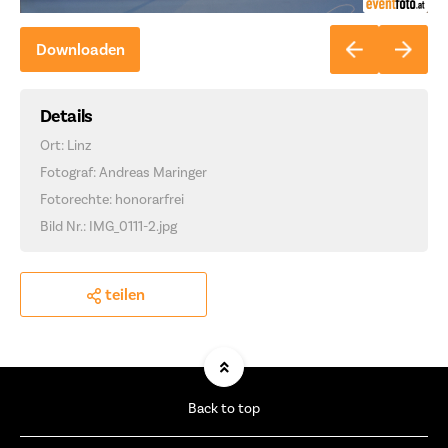
Downloaden
Details
Ort: Linz
Fotograf: Andreas Maringer
Fotorechte: honorarfrei
Bild Nr.: IMG_0111-2.jpg
teilen
Back to top