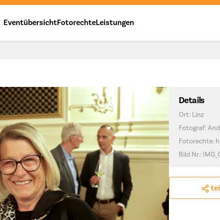
Eventübersicht
Fotorechte
Leistungen
Details
Ort: Linz
Fotograf: And
Fotorechte: h
Bild Nr.: IMG_
te