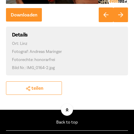
Downloaden
Details
Ort: Linz
Fotograf: Andreas Maringer
Fotorechte: honorarfrei
Bild Nr.: IMG_0164-2.jpg
teilen
Back to top