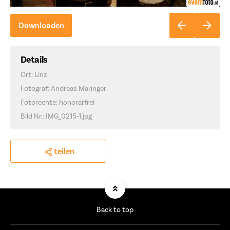
Downloaden
Details
Ort: Linz
Fotograf: Andreas Maringer
Fotorechte: honorarfrei
Bild Nr.: IMG_0215-1.jpg
teilen
Back to top