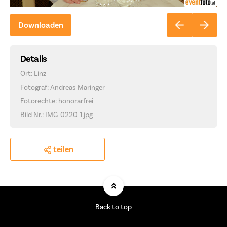
Downloaden
Details
Ort: Linz
Fotograf: Andreas Maringer
Fotorechte: honorarfrei
Bild Nr.: IMG_0220-1.jpg
teilen
Back to top