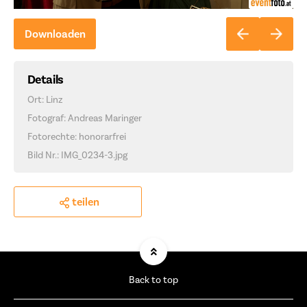
Downloaden
Details
Ort: Linz
Fotograf: Andreas Maringer
Fotorechte: honorarfrei
Bild Nr.: IMG_0234-3.jpg
teilen
Back to top