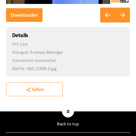
Downloaden
Details
Ort: Linz
Fotograf: Andreas Maringer
Fotorechte: honorarfrei
Bild Nr.: IMG_0398-3.jpg
teilen
Back to top