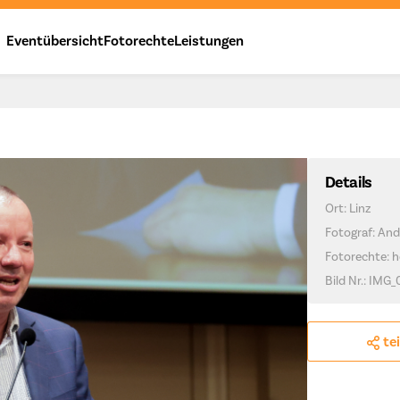
Eventübersicht
Fotorechte
Leistungen
Details
Ort: Linz
Fotograf: And
Fotorechte: h
Bild Nr.: IMG_
te