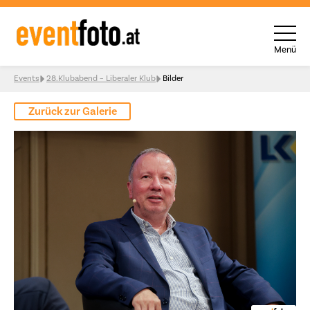
Menü
Skip to content
Events
28.Klubabend – Liberaler Klub
Bilder
Zurück zur Galerie