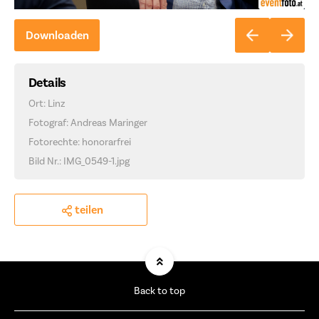
Downloaden
Details
Ort: Linz
Fotograf: Andreas Maringer
Fotorechte: honorarfrei
Bild Nr.: IMG_0549-1.jpg
teilen
Back to top