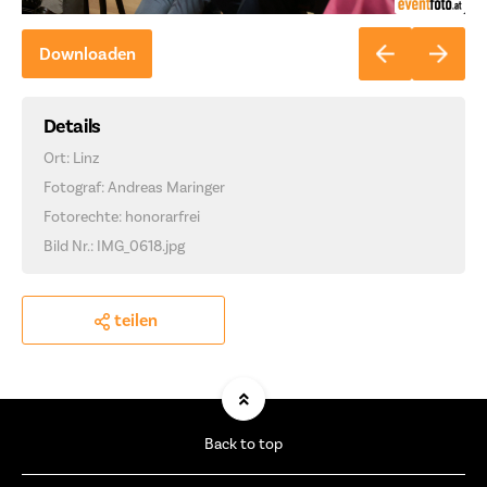
Downloaden
Details
Ort: Linz
Fotograf: Andreas Maringer
Fotorechte: honorarfrei
Bild Nr.: IMG_0618.jpg
teilen
Back to top