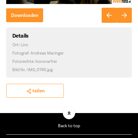
Downloaden
Details
Ort: Linz
Fotograf: Andreas Maringer
Fotorechte: honorarfrei
Bild Nr.: IMG_0745.jpg
teilen
Back to top