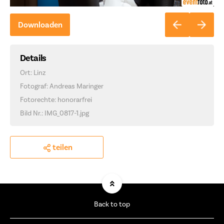
Downloaden
Details
Ort: Linz
Fotograf: Andreas Maringer
Fotorechte: honorarfrei
Bild Nr.: IMG_0817-1.jpg
teilen
Back to top