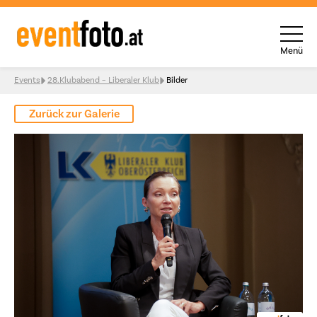
Menü
Skip to content
Events
28.Klubabend – Liberaler Klub
Bilder
Zurück zur Galerie