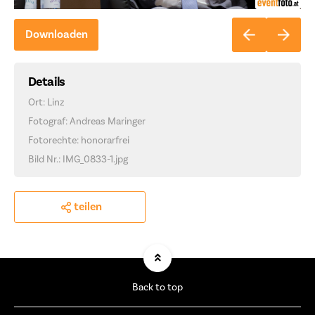
Downloaden
Details
Ort: Linz
Fotograf: Andreas Maringer
Fotorechte: honorarfrei
Bild Nr.: IMG_0833-1.jpg
teilen
Back to top