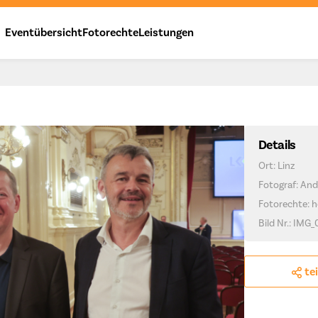
Eventübersicht
Fotorechte
Leistungen
Details
Ort: Linz
Fotograf: And
Fotorechte: h
Bild Nr.: IMG
te