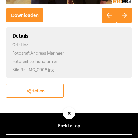
Downloaden
Details
Ort: Linz
Fotograf: Andreas Maringer
Fotorechte: honorarfrei
Bild Nr.: IMG_0908.jpg
teilen
Back to top