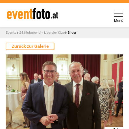
Menü
Skip to content
Events
28.Klubabend – Liberaler Klub
Bilder
Zurück zur Galerie