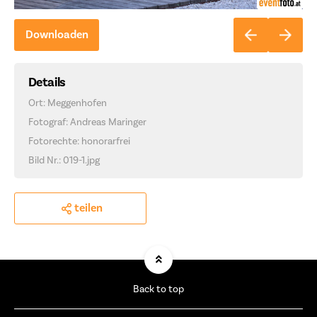
Downloaden
Details
Ort: Meggenhofen
Fotograf: Andreas Maringer
Fotorechte: honorarfrei
Bild Nr.: 019-1.jpg
teilen
Back to top