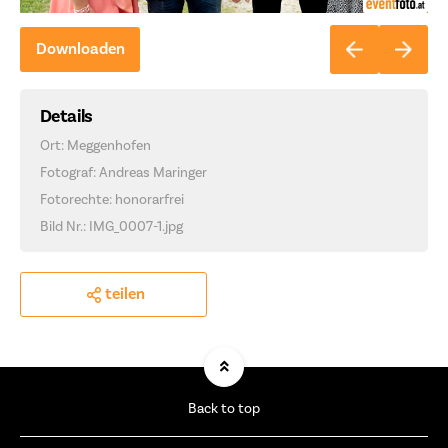
Downloaden
Details
Ort: Meggenhofen
Fotograf: Andreas Maringer
Fotorechte: honorarfrei
Bild Nr.: IMG_0007-1.jpg
teilen
Back to top