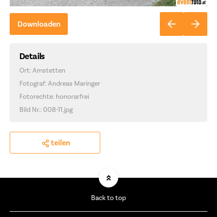
Downloaden
Details
Ort: Amstetten
Fotograf: Andreas Maringer
Fotorechte: honorarfrei
Bild Nr.: 008-11.jpg
teilen
Back to top