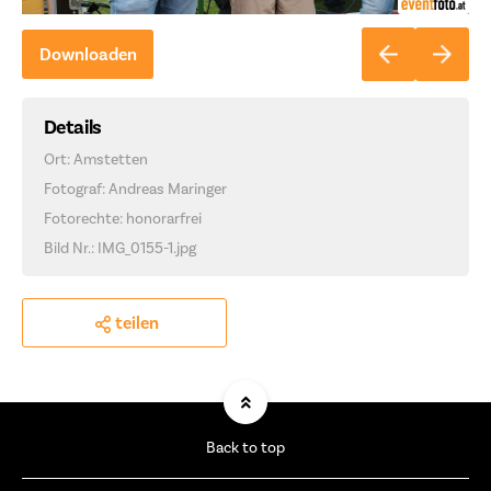
Downloaden
Details
Ort: Amstetten
Fotograf: Andreas Maringer
Fotorechte: honorarfrei
Bild Nr.: IMG_0155-1.jpg
teilen
Back to top