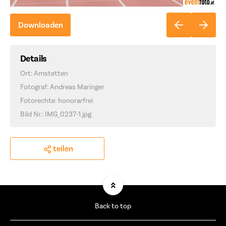
Downloaden
Details
Ort: Amstetten
Fotograf: Andreas Maringer
Fotorechte: honorarfrei
Bild Nr.: IMG_0237-1.jpg
teilen
Back to top