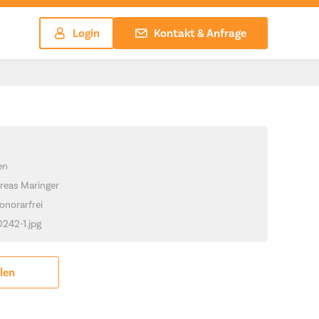
Login
Kontakt & Anfrage
en
reas Maringer
onorarfrei
0242-1.jpg
ilen