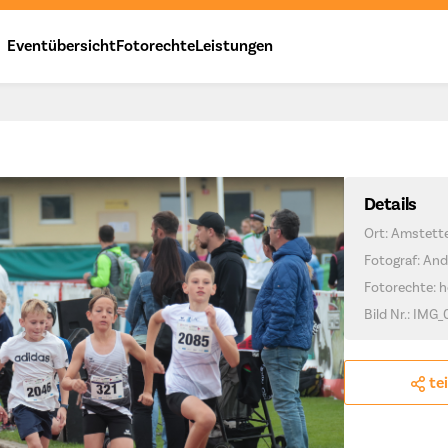
Eventübersicht
Fotorechte
Leistungen
Details
Ort: Amstett
Fotograf: And
Fotorechte: h
Bild Nr.: IMG_
te