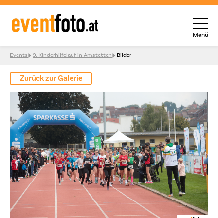
Menü
Skip to content
Events
9. Kinderhilfelauf in Amstetten
Bilder
Zurück zur Galerie