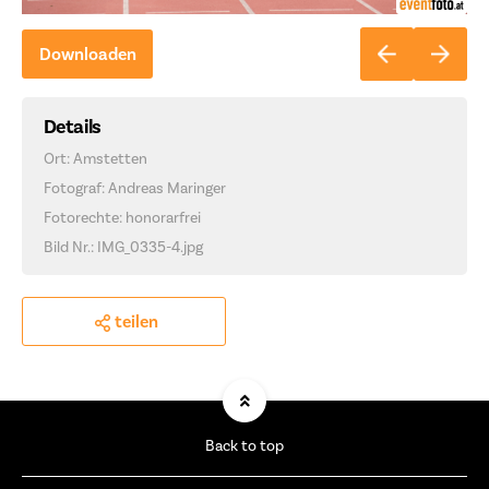
Downloaden
Details
Ort: Amstetten
Fotograf: Andreas Maringer
Fotorechte: honorarfrei
Bild Nr.: IMG_0335-4.jpg
teilen
Back to top