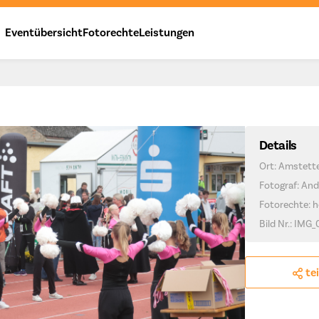
Eventübersicht
Fotorechte
Leistungen
Details
Ort: Amstett
Fotograf: And
Fotorechte: h
Bild Nr.: IMG_
te