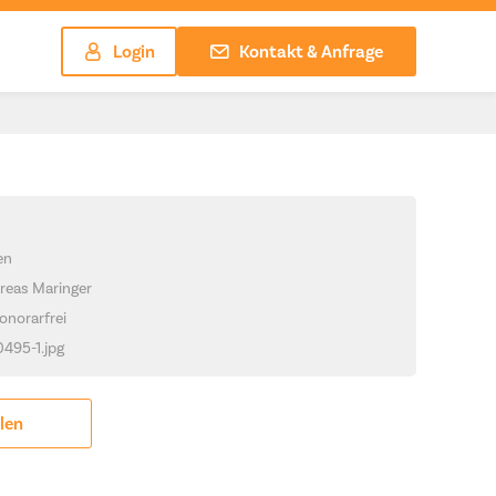
Login
Kontakt & Anfrage
en
reas Maringer
onorarfrei
0495-1.jpg
ilen