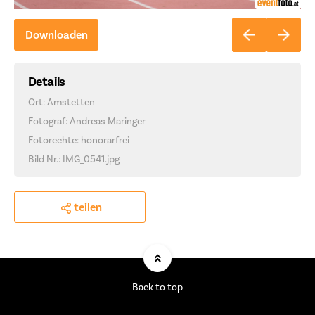
Downloaden
Details
Ort: Amstetten
Fotograf: Andreas Maringer
Fotorechte: honorarfrei
Bild Nr.: IMG_0541.jpg
teilen
Back to top