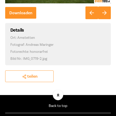
Downloaden
Details
Ort: Amstetten
Fotograf: Andreas Maringer
Fotorechte: honorarfrei
Bild Nr.: IMG_0719-2.jpg
teilen
Back to top