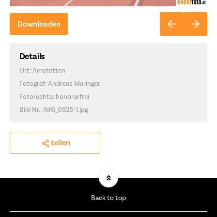
Downloaden
Details
Ort: Amstetten
Fotograf: Andreas Maringer
Fotorechte: honorarfrei
Bild Nr.: IMG_0925-1.jpg
teilen
Back to top