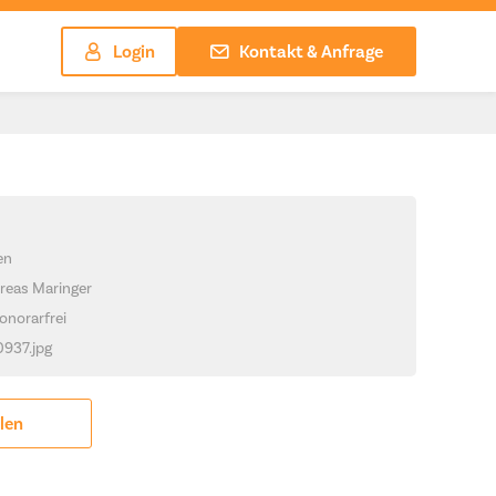
Login
Kontakt & Anfrage
en
reas Maringer
onorarfrei
0937.jpg
ilen