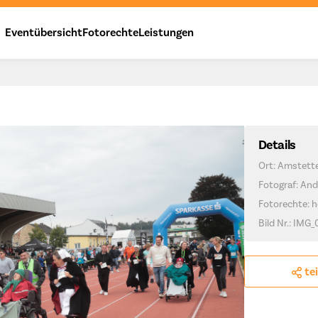
Eventübersicht
Fotorechte
Leistungen
Details
Ort: Amstett
Fotograf: And
Fotorechte: h
Bild Nr.: IMG_
te