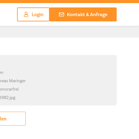
Login
Kontakt & Anfrage
en
reas Maringer
onorarfrei
_0982.jpg
ilen