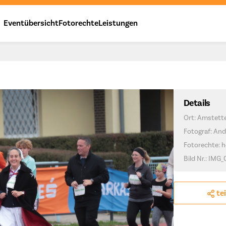
Eventübersicht
Fotorechte
Leistungen
Details
Ort: Amstett
Fotograf: And
Fotorechte: h
Bild Nr.: IMG
te