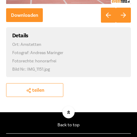
Downloaden
Details
Ort: Amstetten
Fotograf: Andreas Maringer
Fotorechte: honorarfrei
Bild Nr.: IMG_1151.jpg
teilen
Back to top