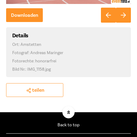
Downloaden
Details
Ort: Amstetten
Fotograf: Andreas Maringer
Fotorechte: honorarfrei
Bild Nr.: IMG_1158.jpg
teilen
Back to top