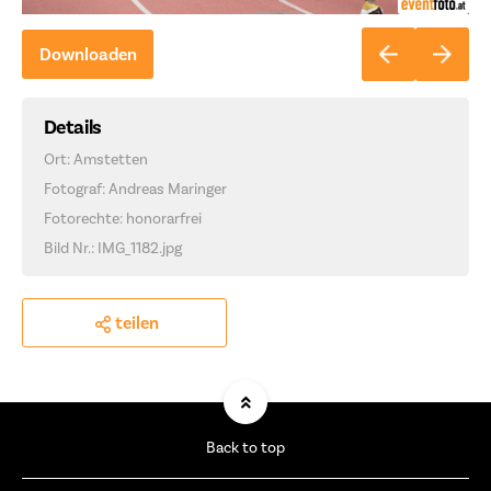
Downloaden
Details
Ort: Amstetten
Fotograf: Andreas Maringer
Fotorechte: honorarfrei
Bild Nr.: IMG_1182.jpg
teilen
Back to top