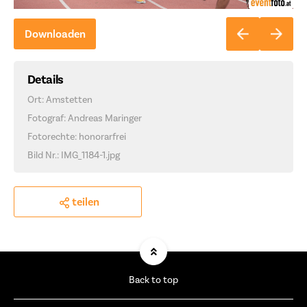
Downloaden
Details
Ort: Amstetten
Fotograf: Andreas Maringer
Fotorechte: honorarfrei
Bild Nr.: IMG_1184-1.jpg
teilen
Back to top