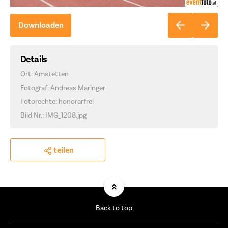
Downloaden
Details
Ort: Amstetten
Fotograf: Andreas Maringer
Fotorechte: honorarfrei
Bild Nr.: IMG_1208.jpg
teilen
Back to top