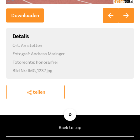
Downloaden
Details
Ort: Amstetten
Fotograf: Andreas Maringer
Fotorechte: honorarfrei
Bild Nr.: IMG_1237.jpg
teilen
Back to top