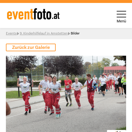
Menü
Skip to content
Events
9. Kinderhilfelauf in Amstetten
Bilder
Zurück zur Galerie