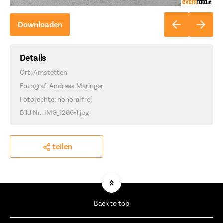
Downloaden
Details
Ort: Amstetten
Fotograf: Andreas Maringer
Fotorechte: honorarfrei
Bild Nr.: IMG_1286-1.jpg
teilen
Back to top