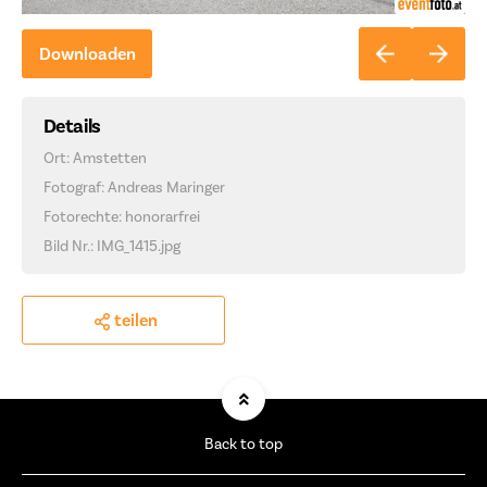
Downloaden
Details
Ort: Amstetten
Fotograf: Andreas Maringer
Fotorechte: honorarfrei
Bild Nr.: IMG_1415.jpg
teilen
Back to top