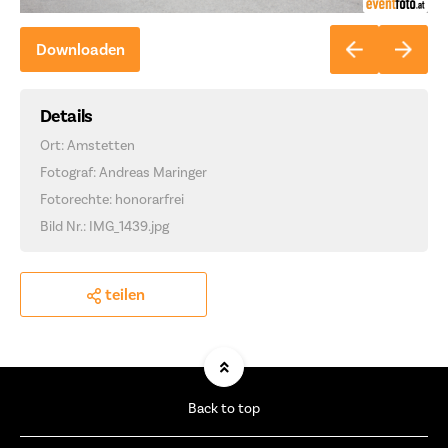
Downloaden
Details
Ort: Amstetten
Fotograf: Andreas Maringer
Fotorechte: honorarfrei
Bild Nr.: IMG_1439.jpg
teilen
Back to top