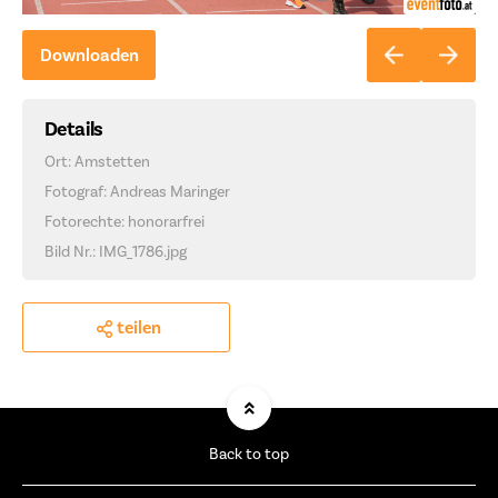
Downloaden
Details
Ort: Amstetten
Fotograf: Andreas Maringer
Fotorechte: honorarfrei
Bild Nr.: IMG_1786.jpg
teilen
Back to top