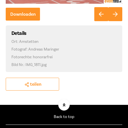
Downloaden
Details
Ort: Amstetten
Fotograf: Andreas Maringer
Fotorechte: honorarfrei
Bild Nr.: IMG_1811.jpg
teilen
Back to top